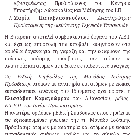
εξωστρέφειας,
Προϊστάμενος του Κέντρου
Υποστήριξης Διδασκαλίας και Μάθησης του Ι.Π.
Μαρία Παπαβλασοπούλου
,
Αναπληρώτρια
Προϊσταμένη της Διεύθυνσης Τεχνικών Υπηρεσιών
Η Επιτροπή αποτελεί συμβουλευτικό όργανο του Α.Ε.Ι.
και έχει ως αποστολή την υποβολή εισηγήσεων στα
αρμόδια όργανα για τη χάραξη και την εφαρμογή της
πολιτικής ισότιμης πρόσβασης των ατόμων με
αναπηρία και ατόμων με ειδικές εκπαιδευτικές ανάγκες.
Ως
Ειδική Συμβούλος της Μονάδας Ισότιμης
Πρόσβασης
ατόμων με αναπηρία και ατόμων με ειδικές
εκπαιδευτικές ανάγκες του Ιδρύματος έχει οριστεί η
Ελισσάβετ Καραγεώργου
του Αθανασίου,
μέλος
Ε.Τ.Ε.Π. του Ιονίου Πανεπιστημίου
.
Η ανωτέρω οριζόμενη Ειδική Σύμβουλος υποστηρίζει με
τις εξειδικευμένες γνώσεις της τη Μονάδα Ισότιμης
Πρόσβασης ατόμων με αναπηρία και ατόμων με ειδικές
εκπαιδευτικές ανάγκες, καθώς και το σύνολο της